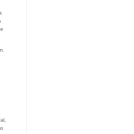
k
n
be
m.
al,
as