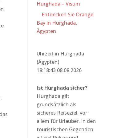
n
Hurghada – Visum
en
Entdecken Sie Orange
Bay in Hurghada,
te
Ägypten
Uhrzeit in Hurghada
(Ägypten)
18:18:43 08.08.2026
Ist Hurghada sicher?
Hurghada gilt
.
grundsätzlich als
sicheres Reiseziel, vor
 das
allem für Urlauber. In den
touristischen Gegenden
ist viel Polizei und