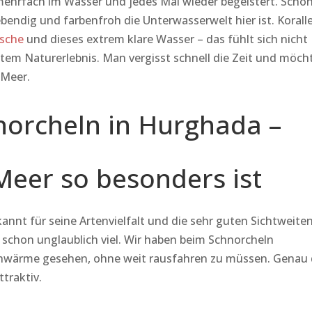
mehrfach im Wasser und jedes Mal wieder begeistert. Scho
endig und farbenfroh die Unterwasserwelt hier ist. Korall
ische
und dieses extrem klare Wasser – das fühlt sich nicht
em Naturerlebnis. Man vergisst schnell die Zeit und möch
 Meer.
orcheln in Hurghada –
eer so besonders ist
nt für seine Artenvielfalt und die sehr guten Sichtweiten
 schon unglaublich viel. Wir haben beim Schnorcheln
schwärme gesehen, ohne weit rausfahren zu müssen. Genau
traktiv.